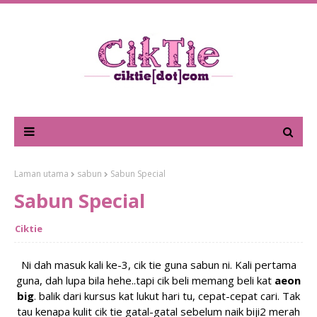
Laman utama
sabun
Sabun Special
Sabun Special
Ciktie
Ni dah masuk kali ke-3, cik tie guna sabun ni. K
ali pertama
guna, dah lupa bila hehe..tapi cik beli memang beli kat
aeon
big
. balik dari kursus kat lukut
hari tu
, cepat
-cepat
cari. Tak
tau kenapa kulit cik tie gatal-gatal sebelum naik biji2 merah