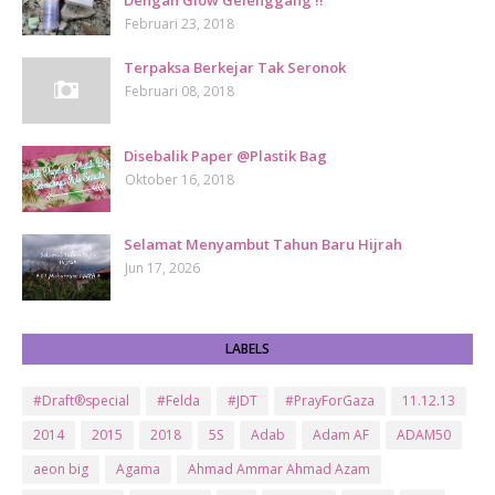
Dengan Glow Gelenggang !!
Februari 23, 2018
Terpaksa Berkejar Tak Seronok
Februari 08, 2018
Disebalik Paper @Plastik Bag
Oktober 16, 2018
Selamat Menyambut Tahun Baru Hijrah
Jun 17, 2026
LABELS
#Draft®special
#Felda
#JDT
#PrayForGaza
11.12.13
2014
2015
2018
5S
Adab
Adam AF
ADAM50
aeon big
Agama
Ahmad Ammar Ahmad Azam