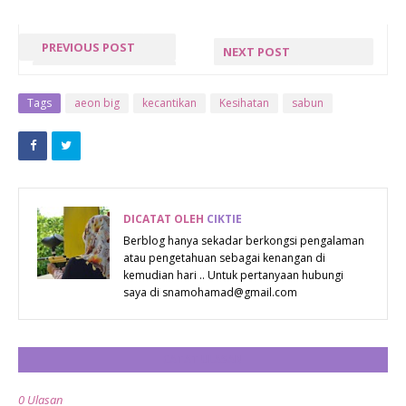
PREVIOUS POST
NEXT POST
« PREV POST
NEXT POST »
Tags
aeon big
kecantikan
Kesihatan
sabun
DICATAT OLEH
CIKTIE
Berblog hanya sekadar berkongsi pengalaman
atau pengetahuan sebagai kenangan di
kemudian hari .. Untuk pertanyaan hubungi
saya di snamohamad@gmail.com
CATAT ULASAN
0 Ulasan