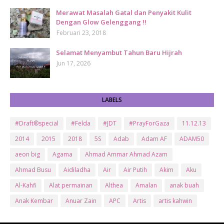
Merawat Masalah Gatal dan Penyakit Kulit
Dengan Glow Gelenggang !!
Februari 23, 2018
Selamat Menyambut Tahun Baru Hijrah
Jun 17, 2026
LABELS
#Draft®special
#Felda
#JDT
#PrayForGaza
11.12.13
2014
2015
2018
5S
Adab
Adam AF
ADAM50
aeon big
Agama
Ahmad Ammar Ahmad Azam
Ahmad Busu
Aidiladha
Air
Air Putih
Akim
Aku
Al-Kahfi
Alat permainan
Althea
Amalan
anak buah
Anak Kembar
Anuar Zain
APC
Artis
artis kahwin
Artis kita
Astro
Aurat
ayam brand
Ayam Goreng