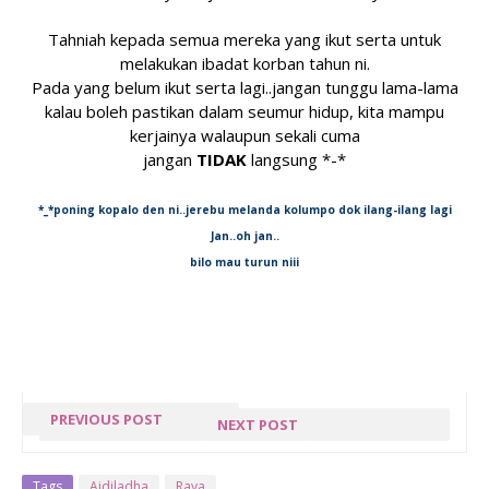
Tahniah kepada semua mereka yang ikut serta untuk
melakukan ibadat korban tahun ni.
Pada yang belum ikut serta lagi..jangan tunggu lama-lama
kalau boleh pastikan dalam seumur hidup, kita mampu
kerjainya walaupun sekali cuma
jangan
TIDAK
langsung *-*
*_*poning kopalo den ni..jerebu melanda kolumpo dok ilang-ilang lagi
Jan..oh jan..
bilo mau turun niii
PREVIOUS POST
NEXT POST
ADA DI DALAM
PEMBENTANGAN
TIADA - RESQ
Tags
Aidiladha
Raya