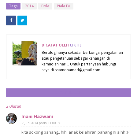
DI ABPBH 2013
HASBUNALLAH
Tags
2014
Bola
Piala FA
YANG
WA NI'MAL
MEMUKAU
WAKIL
SEMUA
ORANG
DICATAT OLEH
CIKTIE
Berblog hanya sekadar berkongsi pengalaman
atau pengetahuan sebagai kenangan di
kemudian hari .. Untuk pertanyaan hubungi
saya di snamohamad@gmail.com
CATAT ULASAN
2 Ulasan
Inani Hazwani
7 Jun 2014 pada 11:00 PG
kita sokong pahang.. hihi anak kelahiran pahang ni aihh :P