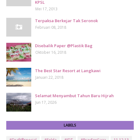
KPSL
Mei 17, 2013
Terpaksa Berkejar Tak Seronok
Februari 08, 2018
Disebalik Paper @Plastik Bag
Oktober 16, 2018
The Best Star Resort at Langkawi
Januari 22, 2018
Selamat Menyambut Tahun Baru Hijrah
Jun 17, 2026
LABELS
#Draft®special
#Felda
#JDT
#PrayForGaza
11.12.13