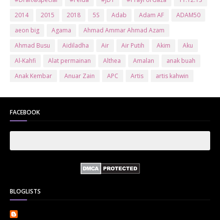
2014
2015
2018
5S
Adab
Adam AF
ADAM50
aeon big
Agama
Ahmad Ammar Ahmad Azam
Ahmad Busu
Aidiladha
Air
Air Putih
Akim
Aku
Al-Kahfi
Alat permainan
Althea
Amalan
anak buah
Anak Kembar
Anuar Zain
APC
Artis
artis kahwin
Artis kita
Astro
Aurat
ayam brand
Ayam Goreng
ayat al-quran
Baby
Bajet
Banglo Milik Bomoh
Banjir
FACEBOOK
Bantuan Prihatin Nasional
bantuan sara hidup
Bas
Bas Sekolah
Batman
Baung
Beauty
Bedak Arab
Bedak Arab Kokuryu
Bedak Tanaka
Belanja
Beli rumah
Benci Vs Cinta
Biodata
Blog
Bola
Bonus
Br1m
BR1M 2.0
bsh
Buat Duit
Budak Hilang
Bukit Jalil
BLOGLISTS
Buku
Bulan Islam
Bumi
Bunga
Bunga Raya
Bunga Tisu
Cameron
Cenderamata
Che Ta
Cikt