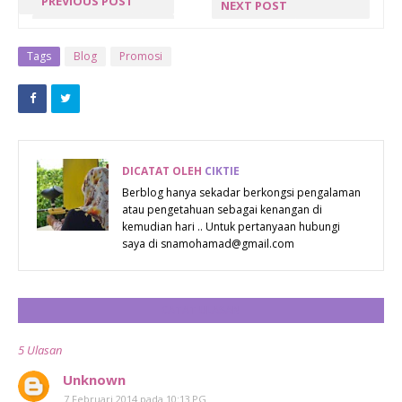
PREVIOUS POST
NEXT POST
« PREV POST
NEXT POST »
Tags
Blog
Promosi
DICATAT OLEH
CIKTIE
Berblog hanya sekadar berkongsi pengalaman
atau pengetahuan sebagai kenangan di
kemudian hari .. Untuk pertanyaan hubungi
saya di snamohamad@gmail.com
CATAT ULASAN
5 Ulasan
Unknown
7 Februari 2014 pada 10:13 PG