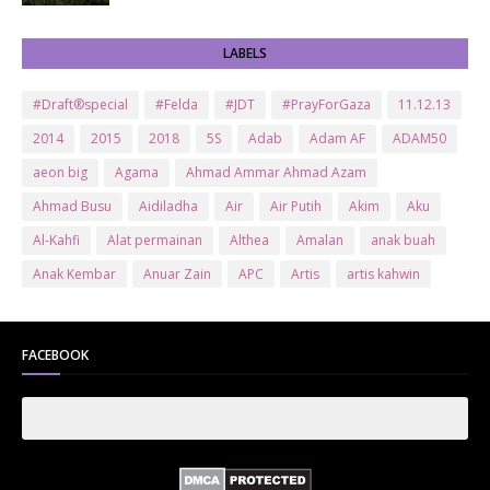
LABELS
#Draft®special
#Felda
#JDT
#PrayForGaza
11.12.13
2014
2015
2018
5S
Adab
Adam AF
ADAM50
aeon big
Agama
Ahmad Ammar Ahmad Azam
Ahmad Busu
Aidiladha
Air
Air Putih
Akim
Aku
Al-Kahfi
Alat permainan
Althea
Amalan
anak buah
Anak Kembar
Anuar Zain
APC
Artis
artis kahwin
Artis kita
Astro
Aurat
ayam brand
Ayam Goreng
ayat al-quran
Baby
Bajet
Banglo Milik Bomoh
Banjir
FACEBOOK
Bantuan Prihatin Nasional
bantuan sara hidup
Bas
Bas Sekolah
Batman
Baung
Beauty
Bedak Arab
Bedak Arab Kokuryu
Bedak Tanaka
Belanja
Beli rumah
Benci Vs Cinta
Biodata
Blog
Bola
Bonus
Br1m