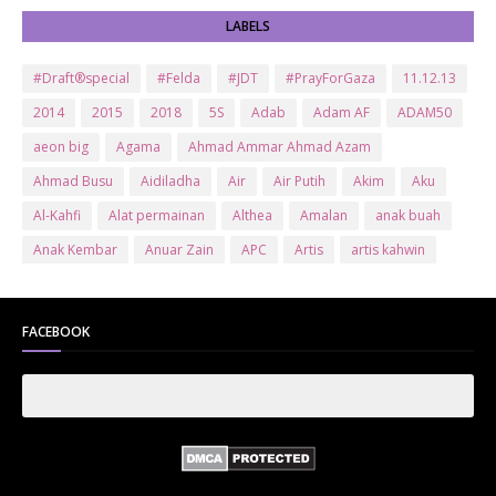
LABELS
#Draft®special
#Felda
#JDT
#PrayForGaza
11.12.13
2014
2015
2018
5S
Adab
Adam AF
ADAM50
aeon big
Agama
Ahmad Ammar Ahmad Azam
Ahmad Busu
Aidiladha
Air
Air Putih
Akim
Aku
Al-Kahfi
Alat permainan
Althea
Amalan
anak buah
Anak Kembar
Anuar Zain
APC
Artis
artis kahwin
Artis kita
Astro
Aurat
ayam brand
Ayam Goreng
ayat al-quran
Baby
Bajet
Banglo Milik Bomoh
Banjir
FACEBOOK
Bantuan Prihatin Nasional
bantuan sara hidup
Bas
Bas Sekolah
Batman
Baung
Beauty
Bedak Arab
Bedak Arab Kokuryu
Bedak Tanaka
Belanja
Beli rumah
Benci Vs Cinta
Biodata
Blog
Bola
Bonus
Br1m
BR1M 2.0
bsh
Buat Duit
Budak Hilang
Bukit Jalil