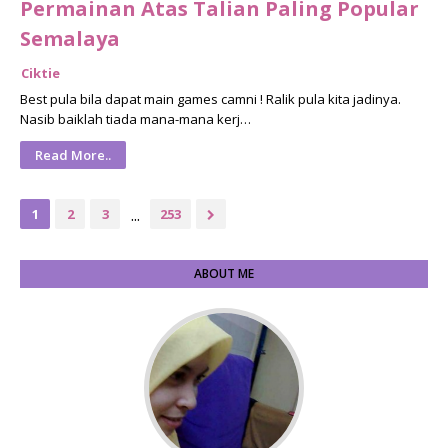
Permainan Atas Talian Paling Popular
Semalaya
Ciktie
Best pula bila dapat main games camni ! Ralik pula kita jadinya.
Nasib baiklah tiada mana-mana kerj…
Read More..
...
1
2
3
253
ABOUT ME