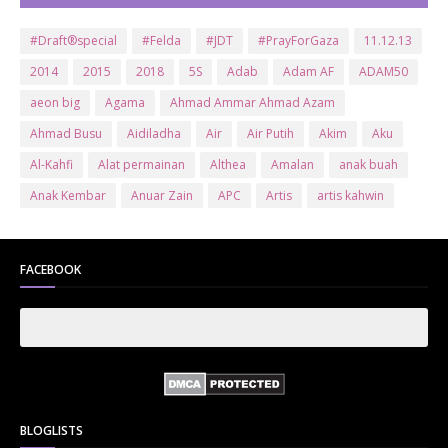
#Draft®special
#Felda
#JDT
#PrayForGaza
11.12.13
2014
2015
2018
5S
Adab
Adam AF
ADAM50
aeon big
Agama
Ahmad Ammar Ahmad Azam
Ahmad Busu
Aidiladha
Air
Air Putih
Akim
Aku
Al-Kahfi
Alat permainan
Althea
Amalan
anak buah
Anak Kembar
Anuar Zain
APC
Artis
artis kahwin
Artis kita
Astro
Aurat
ayam brand
Ayam Goreng
ayat al-quran
Baby
Bajet
Banglo Milik Bomoh
Banjir
FACEBOOK
Bantuan Prihatin Nasional
bantuan sara hidup
Bas
Bas Sekolah
Batman
Baung
Beauty
Bedak Arab
Bedak Arab Kokuryu
Bedak Tanaka
Belanja
Beli rumah
Benci Vs Cinta
Biodata
Blog
Bola
Bonus
Br1m
BR1M 2.0
bsh
Buat Duit
Budak Hilang
Bukit Jalil
BLOGLISTS
Buku
Bulan Islam
Bumi
Bunga
Bunga Raya