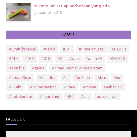
Nikmatilah setiap perbezaan yang ada
Januari 03, 2018
LABELS
#Draft®special
#Felda
#JDT
#PrayForGaza
11.12.13
2014
2015
2018
5S
Adab
Adam AF
ADAM50
aeon big
Agama
Ahmad Ammar Ahmad Azam
Ahmad Busu
Aidiladha
Air
Air Putih
Akim
Aku
Al-Kahfi
Alat permainan
Althea
Amalan
anak buah
Anak Kembar
Anuar Zain
APC
Artis
artis kahwin
Artis kita
Astro
Aurat
ayam brand
Ayam Goreng
ayat al-quran
Baby
Bajet
Banglo Milik Bomoh
Banjir
FACEBOOK
Bantuan Prihatin Nasional
bantuan sara hidup
Bas
Bas Sekolah
Batman
Baung
Beauty
Bedak Arab