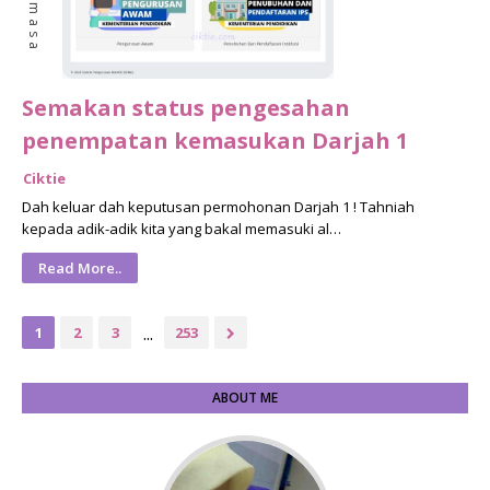
Semakan status pengesahan
penempatan kemasukan Darjah 1
Ciktie
Dah keluar dah keputusan permohonan Darjah 1 ! Tahniah
kepada adik-adik kita yang bakal memasuki al…
Read More..
...
1
2
3
253
ABOUT ME