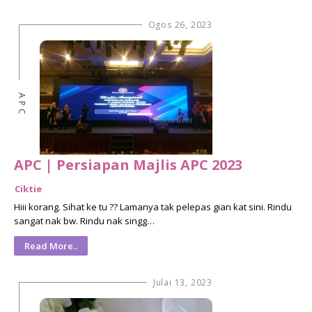
Ogos 26, 2023
APC
APC | Persiapan Majlis APC 2023
Ciktie
Hiii korang. Sihat ke tu ?? Lamanya tak pelepas gian kat sini. Rindu
sangat nak bw. Rindu nak singg…
Read More..
Julai 13, 2023