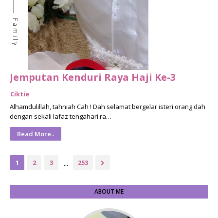
Family
Jemputan Kenduri Raya Haji Ke-3
Ciktie
Alhamdulillah, tahniah Cah ! Dah selamat bergelar isteri orang dah
dengan sekali lafaz tengahari ra…
Read More..
...
1
2
3
253
ABOUT ME