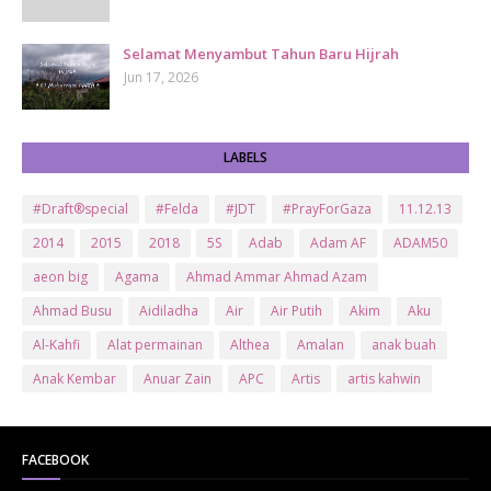
Selamat Menyambut Tahun Baru Hijrah
Jun 17, 2026
LABELS
#Draft®special
#Felda
#JDT
#PrayForGaza
11.12.13
2014
2015
2018
5S
Adab
Adam AF
ADAM50
aeon big
Agama
Ahmad Ammar Ahmad Azam
Ahmad Busu
Aidiladha
Air
Air Putih
Akim
Aku
Al-Kahfi
Alat permainan
Althea
Amalan
anak buah
Anak Kembar
Anuar Zain
APC
Artis
artis kahwin
Artis kita
Astro
Aurat
ayam brand
Ayam Goreng
ayat al-quran
Baby
Bajet
Banglo Milik Bomoh
Banjir
FACEBOOK
Bantuan Prihatin Nasional
bantuan sara hidup
Bas