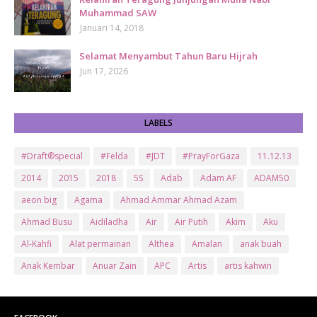
Muhammad SAW
Januari 14, 2018
Selamat Menyambut Tahun Baru Hijrah
Jun 17, 2026
LABELS
#Draft®special
#Felda
#JDT
#PrayForGaza
11.12.13
2014
2015
2018
5S
Adab
Adam AF
ADAM50
aeon big
Agama
Ahmad Ammar Ahmad Azam
Ahmad Busu
Aidiladha
Air
Air Putih
Akim
Aku
Al-Kahfi
Alat permainan
Althea
Amalan
anak buah
Anak Kembar
Anuar Zain
APC
Artis
artis kahwin
Artis kita
Astro
Aurat
ayam brand
Ayam Goreng
ayat al-quran
Baby
Bajet
Banglo Milik Bomoh
Banjir