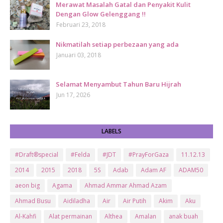
Merawat Masalah Gatal dan Penyakit Kulit
Dengan Glow Gelenggang !!
Februari 23, 2018
Nikmatilah setiap perbezaan yang ada
Januari 03, 2018
Selamat Menyambut Tahun Baru Hijrah
Jun 17, 2026
LABELS
#Draft®special
#Felda
#JDT
#PrayForGaza
11.12.13
2014
2015
2018
5S
Adab
Adam AF
ADAM50
aeon big
Agama
Ahmad Ammar Ahmad Azam
Ahmad Busu
Aidiladha
Air
Air Putih
Akim
Aku
Al-Kahfi
Alat permainan
Althea
Amalan
anak buah