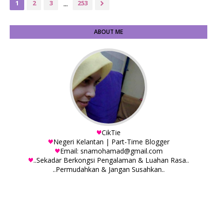
...
1
2
3
253
ABOUT ME
CikTie
Negeri Kelantan | Part-Time Blogger
Email: snamohamad@gmail.com
..Sekadar Berkongsi Pengalaman & Luahan Rasa..
..Permudahkan & Jangan Susahkan..