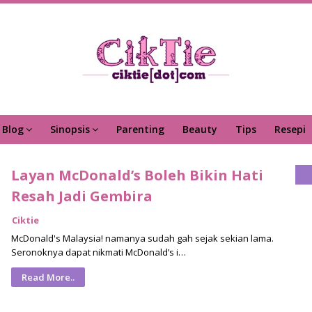
Blog
Sinopsis
Parenting
Beauty
Tips
Resepi
Layan McDonald’s Boleh Bikin Hati
Resah Jadi Gembira
Ciktie
McDonald's Malaysia! namanya sudah gah sejak sekian lama.
Seronoknya dapat nikmati McDonald’s i…
Read More..