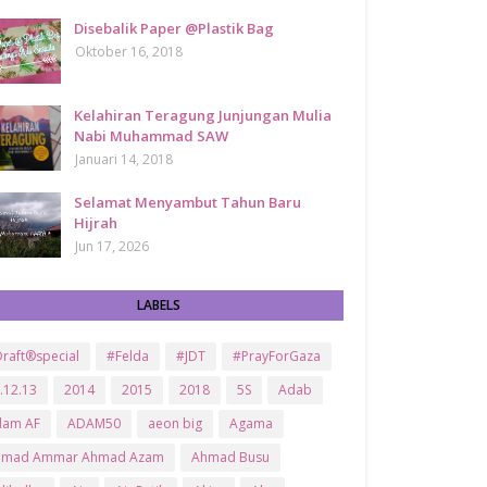
Disebalik Paper @Plastik Bag
Oktober 16, 2018
Kelahiran Teragung Junjungan Mulia
Nabi Muhammad SAW
Januari 14, 2018
Selamat Menyambut Tahun Baru
Hijrah
Jun 17, 2026
LABELS
raft®special
#Felda
#JDT
#PrayForGaza
.12.13
2014
2015
2018
5S
Adab
dam AF
ADAM50
aeon big
Agama
hmad Ammar Ahmad Azam
Ahmad Busu