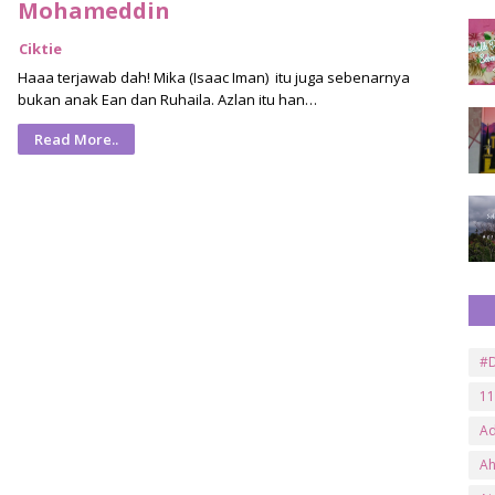
Mohameddin
Ciktie
Haaa terjawab dah! Mika (Isaac Iman) itu juga sebenarnya
bukan anak Ean dan Ruhaila. Azlan itu han…
Read More..
#D
11
A
A