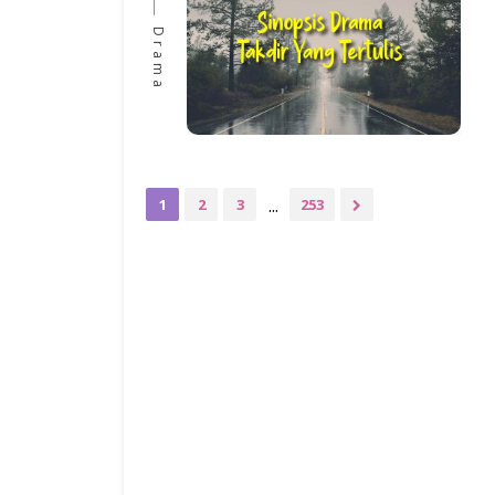
Drama
...
1
2
3
253