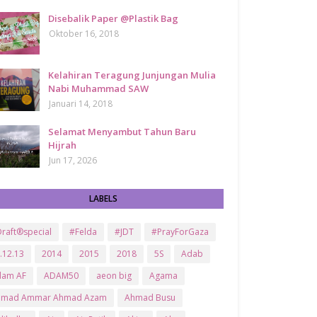
Disebalik Paper @Plastik Bag
Oktober 16, 2018
Kelahiran Teragung Junjungan Mulia
Nabi Muhammad SAW
Januari 14, 2018
Selamat Menyambut Tahun Baru
Hijrah
Jun 17, 2026
LABELS
raft®special
#Felda
#JDT
#PrayForGaza
.12.13
2014
2015
2018
5S
Adab
dam AF
ADAM50
aeon big
Agama
hmad Ammar Ahmad Azam
Ahmad Busu