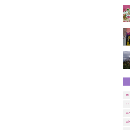
#D
11
A
A