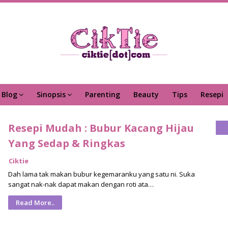
Blog
Sinopsis
Parenting
Beauty
Tips
Resepi
Resepi Mudah : Bubur Kacang Hijau
Yang Sedap & Ringkas
Ciktie
Dah lama tak makan bubur kegemaranku yang satu ni. Suka
sangat nak-nak dapat makan dengan roti ata…
Read More..