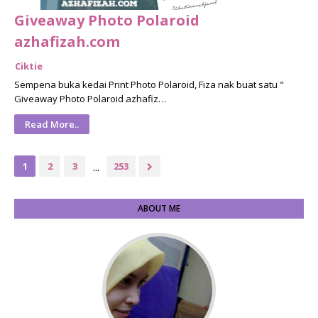
Giveaway Photo Polaroid
azhafizah.com
Ciktie
Sempena buka kedai Print Photo Polaroid, Fiza nak buat satu "
Giveaway Photo Polaroid azhafiz…
Read More..
...
1
2
3
253
ABOUT ME