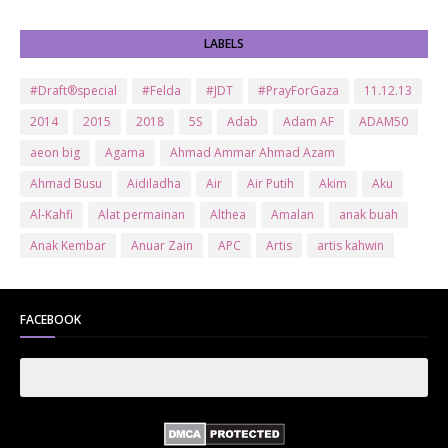
LABELS
#Draft®special
#Felda
#JDT
#PrayForGaza
11.12.13
2014
2015
2018
5S
Adab
Adam AF
ADAM50
aeon big
Agama
Ahmad Ammar Ahmad Azam
Ahmad Busu
Aidiladha
Air
Air Putih
Akim
Aku
Al-Kahfi
Alat permainan
Althea
Amalan
anak buah
Anak Kembar
Anuar Zain
APC
Artis
artis kahwin
Artis kita
Astro
Aurat
ayam brand
Ayam Goreng
ayat al-quran
Baby
Bajet
Banglo Milik Bomoh
Banjir
FACEBOOK
Bantuan Prihatin Nasional
bantuan sara hidup
Bas
Bas Sekolah
Batman
Baung
Beauty
Bedak Arab
Bedak Arab Kokuryu
Bedak Tanaka
Belanja
Beli rumah
Benci Vs Cinta
Biodata
Blog
Bola
Bonus
Br1m