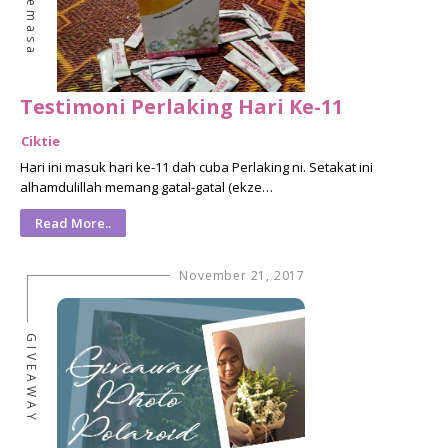
Isu Semasa
Testimoni Perlaking Hari Ke-11
Ciktie
Hari ini masuk hari ke-11 dah cuba Perlaking ni. Setakat ini
alhamdulillah memang gatal-gatal (ekze…
Read More..
November 21, 2017
GIVEAWAY