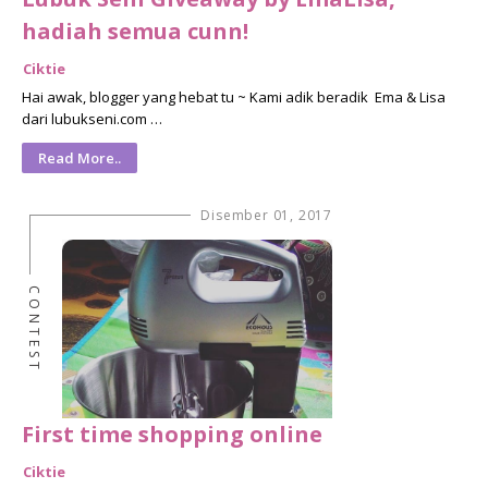
hadiah semua cunn!
Ciktie
Hai awak, blogger yang hebat tu ~ Kami adik beradik Ema & Lisa
dari lubukseni.com …
Read More..
Disember 01, 2017
CONTEST
First time shopping online
Ciktie