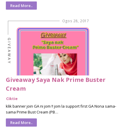
Read More..
Ogos 28, 2017
GIVEAWAY
Giveaway Saya Nak Prime Buster
Cream
Ciktie
klik banner join GA ni jom !! jom la support first GA Nona sama-
sama Prime Bust Cream (PB…
Read More..