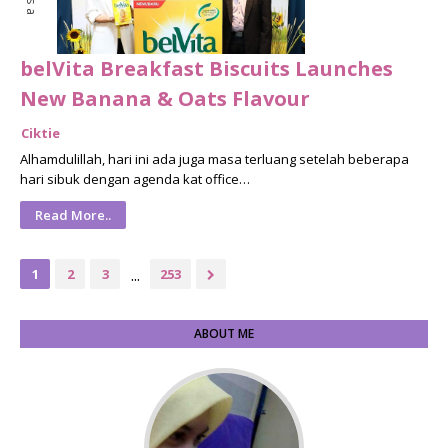
belVita Breakfast Biscuits Launches
New Banana & Oats Flavour
Ciktie
Alhamdulillah, hari ini ada juga masa terluang setelah beberapa
hari sibuk dengan agenda kat office…
Read More..
...
1
2
3
253
ABOUT ME