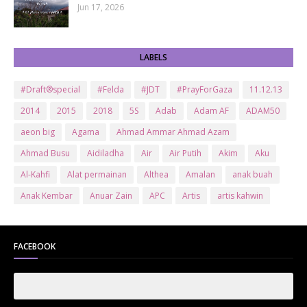
Jun 17, 2026
LABELS
#Draft®special
#Felda
#JDT
#PrayForGaza
11.12.13
2014
2015
2018
5S
Adab
Adam AF
ADAM50
aeon big
Agama
Ahmad Ammar Ahmad Azam
Ahmad Busu
Aidiladha
Air
Air Putih
Akim
Aku
Al-Kahfi
Alat permainan
Althea
Amalan
anak buah
Anak Kembar
Anuar Zain
APC
Artis
artis kahwin
Artis kita
Astro
Aurat
ayam brand
Ayam Goreng
ayat al-quran
Baby
Bajet
Banglo Milik Bomoh
Banjir
FACEBOOK
Bantuan Prihatin Nasional
bantuan sara hidup
Bas
Bas Sekolah
Batman
Baung
Beauty
Bedak Arab
Bedak Arab Kokuryu
Bedak Tanaka
Belanja
Beli rumah