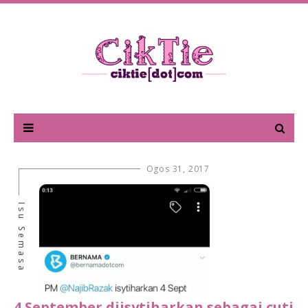
Ogos 31, 2017
Isu Semasa
4 September diisytiharkan sebagai cuti