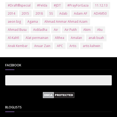
#Draft®special
#Felda
#JDT
#PrayForGaza
11.12.13
2014
2015
2018
5S
Adab
Adam AF
ADAM50
aeon big
Agama
Ahmad Ammar Ahmad Azam
Ahmad Busu
Aidiladha
Air
Air Putih
Akim
Aku
Al-Kahfi
Alat permainan
Althea
Amalan
anak buah
Anak Kembar
Anuar Zain
APC
Artis
artis kahwin
Artis kita
Astro
Aurat
ayam brand
Ayam Goreng
ayat al-quran
Baby
Bajet
Banglo Milik Bomoh
Banjir
FACEBOOK
Bantuan Prihatin Nasional
bantuan sara hidup
Bas
Bas Sekolah
Batman
Baung
Beauty
Bedak Arab
Bedak Arab Kokuryu
Bedak Tanaka
Belanja
Beli rumah
Benci Vs Cinta
Biodata
Blog
Bola
Bonus
Br1m
BR1M 2.0
bsh
Buat Duit
Budak Hilang
Bukit Jalil
BLOGLISTS
Buku
Bulan Islam
Bumi
Bunga
Bunga Raya