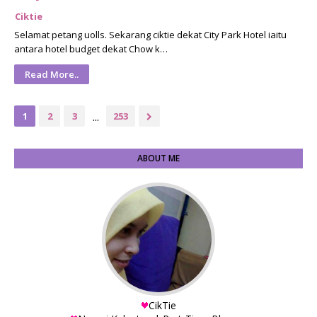
Ciktie
Selamat petang uolls. Sekarang ciktie dekat City Park Hotel iaitu
antara hotel budget dekat Chow k…
Read More..
...
1
2
3
253
ABOUT ME
CikTie