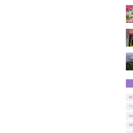
#D
11
A
A