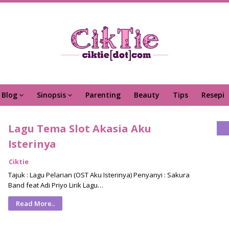
Blog
Sinopsis
Parenting
Beauty
Tips
Resepi
Lagu Tema Slot Akasia Aku
Isterinya
Ciktie
Tajuk : Lagu Pelarian (OST Aku Isterinya) Penyanyi : Sakura
Band feat Adi Priyo Lirik Lagu…
Read More..