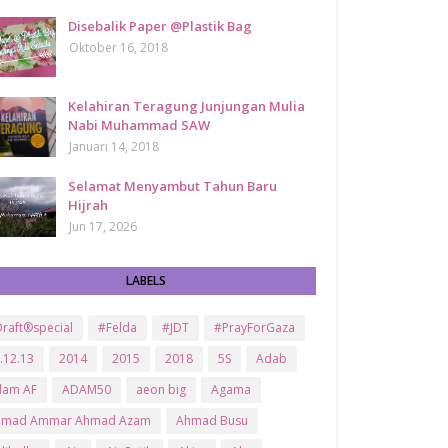
Disebalik Paper @Plastik Bag
Oktober 16, 2018
Kelahiran Teragung Junjungan Mulia
Nabi Muhammad SAW
Januari 14, 2018
Selamat Menyambut Tahun Baru
Hijrah
Jun 17, 2026
LABELS
raft®special
#Felda
#JDT
#PrayForGaza
.12.13
2014
2015
2018
5S
Adab
dam AF
ADAM50
aeon big
Agama
hmad Ammar Ahmad Azam
Ahmad Busu