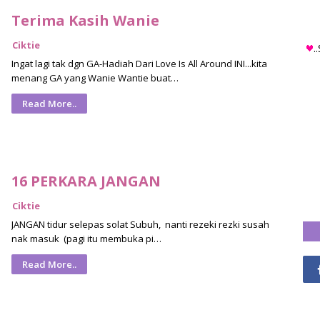
Terima Kasih Wanie
Ciktie
.
Ingat lagi tak dgn GA-Hadiah Dari Love Is All Around INI...kita
menang GA yang Wanie Wantie buat…
Read More..
16 PERKARA JANGAN
Ciktie
JANGAN tidur selepas solat Subuh, nanti rezeki rezki susah
nak masuk (pagi itu membuka pi…
Read More..