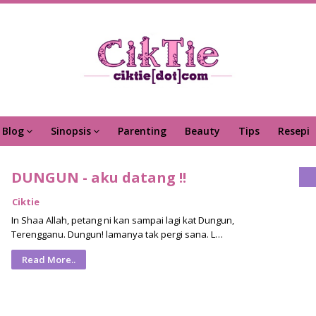
Blog
Sinopsis
Parenting
Beauty
Tips
Resepi
DUNGUN - aku datang !!
Ciktie
In Shaa Allah, petang ni kan sampai lagi kat Dungun,
Terengganu. Dungun! lamanya tak pergi sana. L…
Read More..