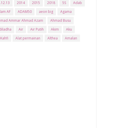
.12.13
2014
2015
2018
5S
Adab
dam AF
ADAM50
aeon big
Agama
hmad Ammar Ahmad Azam
Ahmad Busu
diladha
Air
Air Putih
Akim
Aku
-Kahfi
Alat permainan
Althea
Amalan
ak buah
Anak Kembar
Anuar Zain
APC
tis
artis kahwin
Artis kita
Astro
Aurat
am brand
Ayam Goreng
ayat al-quran
aby
Bajet
Banglo Milik Bomoh
Banjir
ntuan Prihatin Nasional
bantuan sara hidup
s
Bas Sekolah
Batman
Baung
Beauty
dak Arab
Bedak Arab Kokuryu
Bedak Tanaka
lanja
Beli rumah
Benci Vs Cinta
Biodata
og
Bola
Bonus
Br1m
BR1M 2.0
h
Buat Duit
Budak Hilang
Bukit Jalil