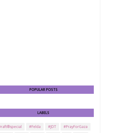
POPULAR POSTS
LABELS
raft®special
#Felda
#JDT
#PrayForGaza