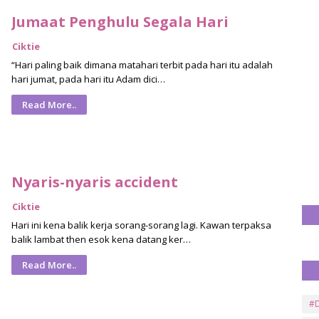
Jumaat Penghulu Segala Hari
Ciktie
“Hari paling baik dimana matahari terbit pada hari itu adalah
hari jumat, pada hari itu Adam dici…
Read More..
Nyaris-nyaris accident
Ciktie
Hari ini kena balik kerja sorang-sorang lagi. Kawan terpaksa
balik lambat then esok kena datang ker…
Read More..
#D