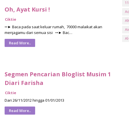
11
Oh, Ayat Kursi !
A
Ciktie
A
••► Baca pada saat keluar rumah, 70000 malaikat akan
Ai
menjagamu dari semua sisi ••► Bac…
Al
Read More..
an
Ar
ay
Segmen Pencarian Bloglist Musim 1
B
Diari Farisha
Ba
Ba
Ciktie
Dari 26/11/2012 hingga 01/01/2013
Be
Be
Read More..
Bl
bs