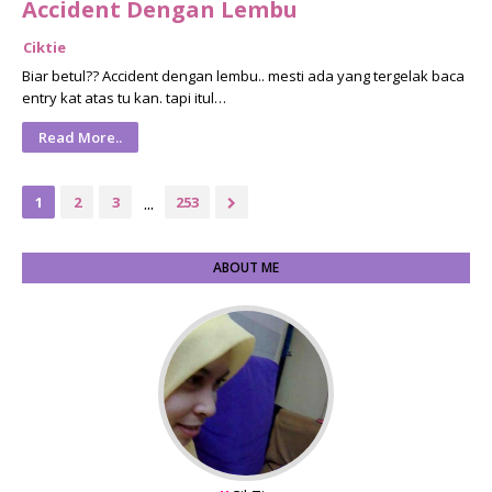
Accident Dengan Lembu
Ciktie
Biar betul?? Accident dengan lembu.. mesti ada yang tergelak baca
entry kat atas tu kan. tapi itul…
Read More..
...
1
2
3
253
ABOUT ME