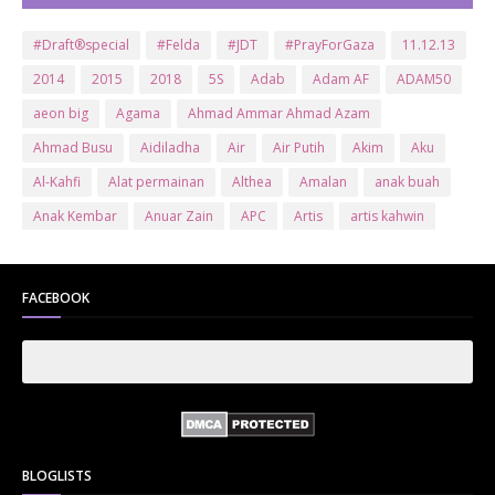
#Draft®special
#Felda
#JDT
#PrayForGaza
11.12.13
2014
2015
2018
5S
Adab
Adam AF
ADAM50
aeon big
Agama
Ahmad Ammar Ahmad Azam
Ahmad Busu
Aidiladha
Air
Air Putih
Akim
Aku
Al-Kahfi
Alat permainan
Althea
Amalan
anak buah
Anak Kembar
Anuar Zain
APC
Artis
artis kahwin
Artis kita
Astro
Aurat
ayam brand
Ayam Goreng
ayat al-quran
Baby
Bajet
Banglo Milik Bomoh
Banjir
FACEBOOK
Bantuan Prihatin Nasional
bantuan sara hidup
Bas
Bas Sekolah
Batman
Baung
Beauty
Bedak Arab
Bedak Arab Kokuryu
Bedak Tanaka
Belanja
Beli rumah
Benci Vs Cinta
Biodata
Blog
Bola
Bonus
Br1m
BR1M 2.0
bsh
Buat Duit
Budak Hilang
Bukit Jalil
BLOGLISTS
Buku
Bulan Islam
Bumi
Bunga
Bunga Raya