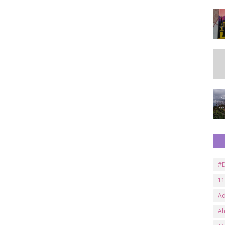
#D
11
A
A