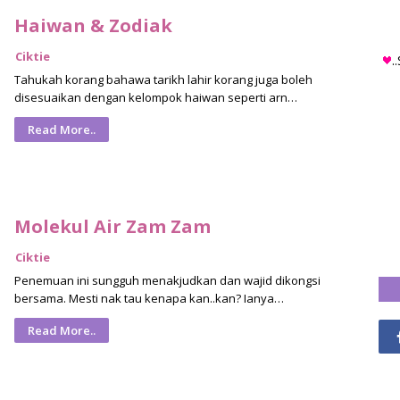
Haiwan & Zodiak
Ciktie
.
Tahukah korang bahawa tarikh lahir korang juga boleh
disesuaikan dengan kelompok haiwan seperti arn…
Read More..
Molekul Air Zam Zam
Ciktie
Penemuan ini sungguh menakjudkan dan wajid dikongsi
bersama. Mesti nak tau kenapa kan..kan? Ianya…
Read More..