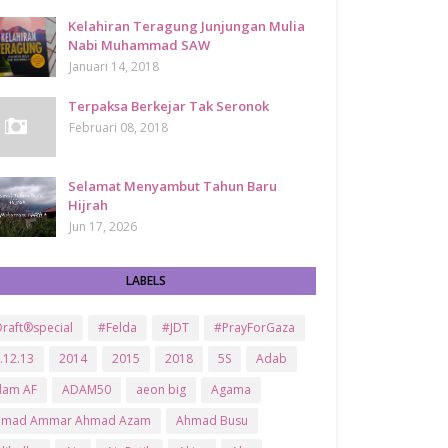
Kelahiran Teragung Junjungan Mulia
Nabi Muhammad SAW
Januari 14, 2018
Terpaksa Berkejar Tak Seronok
Februari 08, 2018
Selamat Menyambut Tahun Baru
Hijrah
Jun 17, 2026
LABELS
raft®special
#Felda
#JDT
#PrayForGaza
.12.13
2014
2015
2018
5S
Adab
dam AF
ADAM50
aeon big
Agama
hmad Ammar Ahmad Azam
Ahmad Busu