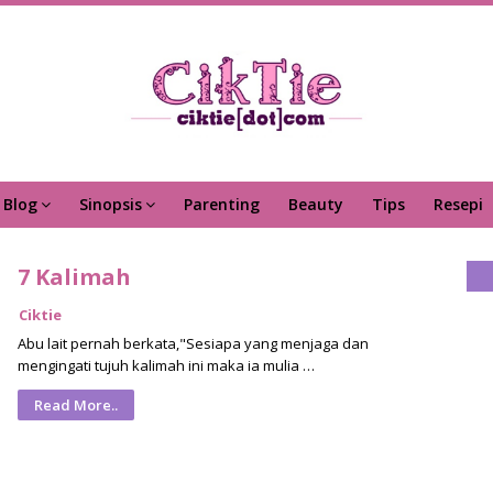
Blog
Sinopsis
Parenting
Beauty
Tips
Resepi
7 Kalimah
Ciktie
Abu lait pernah berkata,"Sesiapa yang menjaga dan
mengingati tujuh kalimah ini maka ia mulia …
Read More..