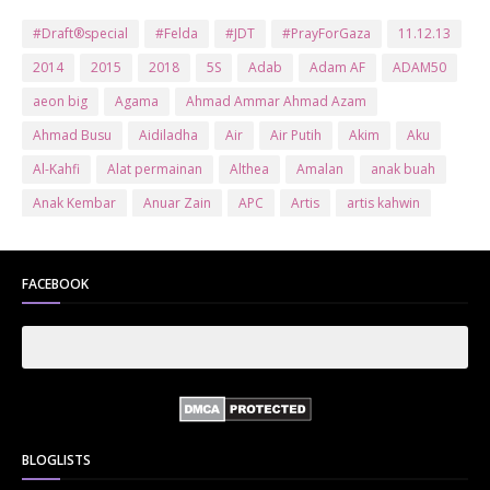
#Draft®special
#Felda
#JDT
#PrayForGaza
11.12.13
2014
2015
2018
5S
Adab
Adam AF
ADAM50
aeon big
Agama
Ahmad Ammar Ahmad Azam
Ahmad Busu
Aidiladha
Air
Air Putih
Akim
Aku
Al-Kahfi
Alat permainan
Althea
Amalan
anak buah
Anak Kembar
Anuar Zain
APC
Artis
artis kahwin
Artis kita
Astro
Aurat
ayam brand
Ayam Goreng
ayat al-quran
Baby
Bajet
Banglo Milik Bomoh
Banjir
FACEBOOK
Bantuan Prihatin Nasional
bantuan sara hidup
Bas
Bas Sekolah
Batman
Baung
Beauty
Bedak Arab
Bedak Arab Kokuryu
Bedak Tanaka
Belanja
Beli rumah
Benci Vs Cinta
Biodata
Blog
Bola
Bonus
Br1m
BR1M 2.0
bsh
Buat Duit
Budak Hilang
Bukit Jalil
BLOGLISTS
Buku
Bulan Islam
Bumi
Bunga
Bunga Raya