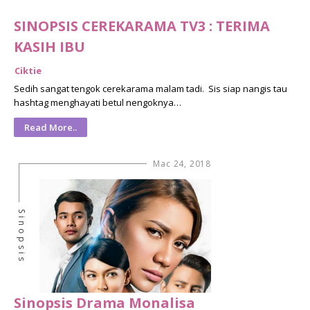
SINOPSIS CEREKARAMA TV3 : TERIMA
KASIH IBU
Ciktie
Sedih sangat tengok cerekarama malam tadi. Sis siap nangis tau
hashtag menghayati betul nengoknya…
Read More..
Mac 24, 2018
Sinopsis
Sinopsis Drama Monalisa