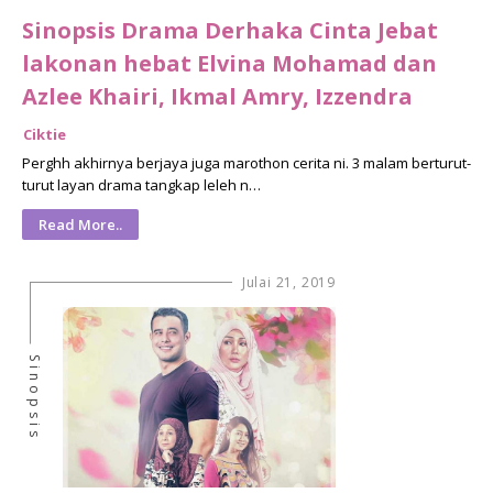
Sinopsis Drama Derhaka Cinta Jebat
lakonan hebat Elvina Mohamad dan
Azlee Khairi, Ikmal Amry, Izzendra
Ciktie
Perghh akhirnya berjaya juga marothon cerita ni. 3 malam berturut-
turut layan drama tangkap leleh n…
Read More..
Julai 21, 2019
Sinopsis