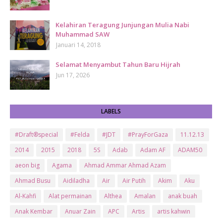
Kelahiran Teragung Junjungan Mulia Nabi
Muhammad SAW
Januari 14, 2018
Selamat Menyambut Tahun Baru Hijrah
Jun 17, 2026
LABELS
#Draft®special
#Felda
#JDT
#PrayForGaza
11.12.13
2014
2015
2018
5S
Adab
Adam AF
ADAM50
aeon big
Agama
Ahmad Ammar Ahmad Azam
Ahmad Busu
Aidiladha
Air
Air Putih
Akim
Aku
Al-Kahfi
Alat permainan
Althea
Amalan
anak buah
Anak Kembar
Anuar Zain
APC
Artis
artis kahwin