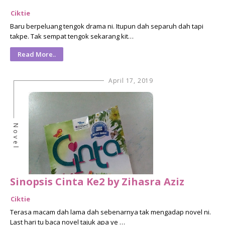
Ciktie
Baru berpeluang tengok drama ni. Itupun dah separuh dah tapi
takpe. Tak sempat tengok sekarang kit…
Read More..
April 17, 2019
Novel
Sinopsis Cinta Ke2 by Zihasra Aziz
Ciktie
Terasa macam dah lama dah sebenarnya tak mengadap novel ni.
Last hari tu baca novel tajuk apa ye …