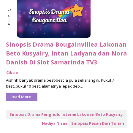
Drama
Sinopsis Drama Bougainvillea Lakonan
Beto Kusyairy, Intan Ladyana dan Nora
Danish Di Slot Samarinda TV3
Ciktie
Aishhh banyak drama best-best la pula sekarang ni. Pukul 7
best..pukul 10 best, alamatnya lepak dep…
Read More..
Sinopsis Drama Penghulu Interim Lakonan Beto Kusyairy,
Nadiya Nisaa, Roy Azman
Sinopsis Pesan Dari Tuhan