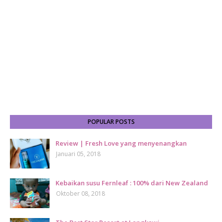
POPULAR POSTS
Review | Fresh Love yang menyenangkan
Januari 05, 2018
Kebaikan susu Fernleaf : 100% dari New Zealand
Oktober 08, 2018