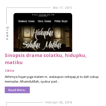
Mei 17, 2015
Drama
Sinopsis drama solatku, hidupku,
matiku
Ciktie
Akhirnya hujan juga malam ni.. walaupun sekejap je tu dah cukup
memadai. Alhamdulillah, syukur pad…
Read More..
Februari 02, 2018