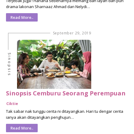
Terjebak juga ! Hahaha sebenarnya memang dah layan dah pun
drama lakonan Sharnaaz Ahmad dan Nelydi…
Read More..
September 29, 2019
Sinopsis
Sinopsis Cemburu Seorang Perempuan
Ciktie
Tak sabar nak tunggu cerita ni ditayangkan. Hari tu dengar cerita
ianya akan ditayangkan penghujun…
Read More..