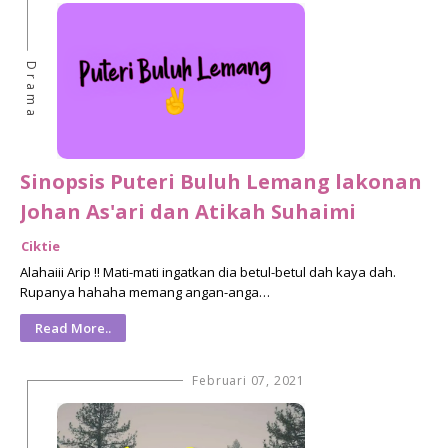
Drama
Sinopsis Puteri Buluh Lemang lakonan
Johan As'ari dan Atikah Suhaimi
Ciktie
Alahaiii Arip !! Mati-mati ingatkan dia betul-betul dah kaya dah.
Rupanya hahaha memang angan-anga…
Read More..
Februari 07, 2021