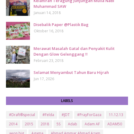
Kelahiran Teragung Junjungan Mulia Nabi
Muhammad SAW
Januari 14, 2018
Disebalik Paper @Plastik Bag
Oktober 16, 2018
Merawat Masalah Gatal dan Penyakit Kulit
Dengan Glow Gelenggang !!
Februari 23, 2018
Selamat Menyambut Tahun Baru Hijrah
Jun 17, 2026
LABELS
#Draft®special
#Felda
#JDT
#PrayForGaza
11.12.13
2014
2015
2018
5S
Adab
Adam AF
ADAM50
aeon big
Agama
Ahmad Ammar Ahmad Azam