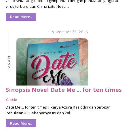
O..oo sekarang ini kita digemparkan dengan penularan jangkitan
virus terbaru dari China iaitu Nove…
Read More..
November 29, 2018
Novel
Sinopsis Novel Date Me ... for ten times
Ciktie
Date Me ... for ten times | karya Azura Rasiddin dan terbitan
Penulisan2u. Sebenarnya ini dah kal…
Read More..