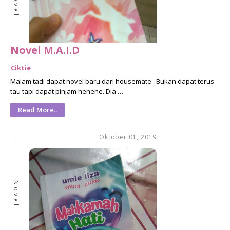
Novel
Novel M.A.I.D
Ciktie
Malam tadi dapat novel baru dari housemate . Bukan dapat terus
tau tapi dapat pinjam hehehe. Dia …
Read More..
Oktober 01, 2019
Novel