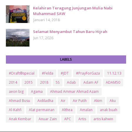
Kelahiran Teragung Junjungan Mulia Nabi
Muhammad SAW
Januari 14, 2018
Selamat Menyambut Tahun Baru Hijrah
Jun 17, 2026
LABELS
#Draft®special
#Felda
#JDT
#PrayForGaza
11.12.13
2014
2015
2018
5S
Adab
Adam AF
ADAM50
aeon big
Agama
Ahmad Ammar Ahmad Azam
Ahmad Busu
Aidiladha
Air
Air Putih
Akim
Aku
Al-Kahfi
Alat permainan
Althea
Amalan
anak buah
Anak Kembar
Anuar Zain
APC
Artis
artis kahwin
Artis kita
Astro
Aurat
ayam brand
Ayam Goreng