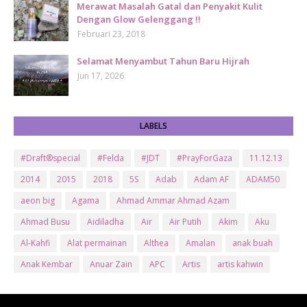
Merawat Masalah Gatal dan Penyakit Kulit
Dengan Glow Gelenggang !!
Februari 23, 2018
Selamat Menyambut Tahun Baru Hijrah
Jun 17, 2026
LABELS
#Draft®special
#Felda
#JDT
#PrayForGaza
11.12.13
2014
2015
2018
5S
Adab
Adam AF
ADAM50
aeon big
Agama
Ahmad Ammar Ahmad Azam
Ahmad Busu
Aidiladha
Air
Air Putih
Akim
Aku
Al-Kahfi
Alat permainan
Althea
Amalan
anak buah
Anak Kembar
Anuar Zain
APC
Artis
artis kahwin
Artis kita
Astro
Aurat
ayam brand
Ayam Goreng
ayat al-quran
Baby
Bajet
Banglo Milik Bomoh
Banjir