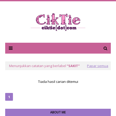
Menunjukkan catatan yang berlabel
SAKIT
Papar semua
Tiada hasil carian ditemui
1
ABOUT ME