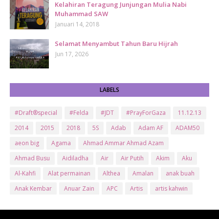
Kelahiran Teragung Junjungan Mulia Nabi
Muhammad SAW
Januari 14, 2018
Selamat Menyambut Tahun Baru Hijrah
Jun 17, 2026
LABELS
#Draft®special
#Felda
#JDT
#PrayForGaza
11.12.13
2014
2015
2018
5S
Adab
Adam AF
ADAM50
aeon big
Agama
Ahmad Ammar Ahmad Azam
Ahmad Busu
Aidiladha
Air
Air Putih
Akim
Aku
Al-Kahfi
Alat permainan
Althea
Amalan
anak buah
Anak Kembar
Anuar Zain
APC
Artis
artis kahwin
Artis kita
Astro
Aurat
ayam brand
Ayam Goreng
ayat al-quran
Baby
Bajet
Banglo Milik Bomoh
Banjir