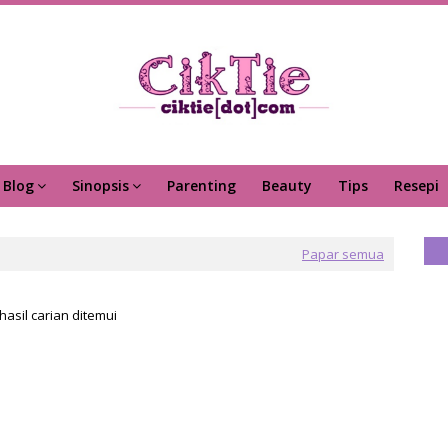
Blog
Sinopsis
Parenting
Beauty
Tips
Resepi
Papar semua
hasil carian ditemui