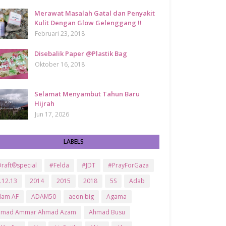
Merawat Masalah Gatal dan Penyakit
Kulit Dengan Glow Gelenggang !!
Februari 23, 2018
Disebalik Paper @Plastik Bag
Oktober 16, 2018
Selamat Menyambut Tahun Baru
Hijrah
Jun 17, 2026
LABELS
raft®special
#Felda
#JDT
#PrayForGaza
.12.13
2014
2015
2018
5S
Adab
dam AF
ADAM50
aeon big
Agama
hmad Ammar Ahmad Azam
Ahmad Busu