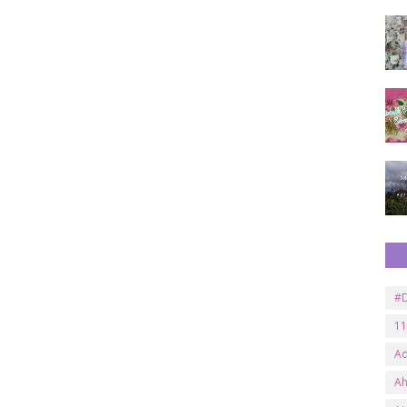
#D
11
A
A