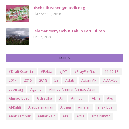
Disebalik Paper @Plastik Bag
Oktober 16, 2018
Selamat Menyambut Tahun Baru Hijrah
Jun 17, 2026
LABELS
#Draft®special
#Felda
#JDT
#PrayForGaza
11.12.13
2014
2015
2018
5S
Adab
Adam AF
ADAM50
aeon big
Agama
Ahmad Ammar Ahmad Azam
Ahmad Busu
Aidiladha
Air
Air Putih
Akim
Aku
Al-Kahfi
Alat permainan
Althea
Amalan
anak buah
Anak Kembar
Anuar Zain
APC
Artis
artis kahwin
Artis kita
Astro
Aurat
ayam brand
Ayam Goreng