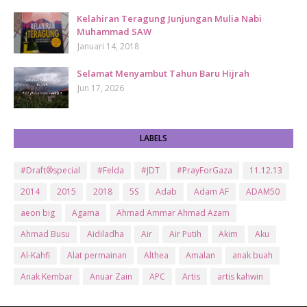
Kelahiran Teragung Junjungan Mulia Nabi
Muhammad SAW
Januari 14, 2018
Selamat Menyambut Tahun Baru Hijrah
Jun 17, 2026
LABELS
#Draft®special
#Felda
#JDT
#PrayForGaza
11.12.13
2014
2015
2018
5S
Adab
Adam AF
ADAM50
aeon big
Agama
Ahmad Ammar Ahmad Azam
Ahmad Busu
Aidiladha
Air
Air Putih
Akim
Aku
Al-Kahfi
Alat permainan
Althea
Amalan
anak buah
Anak Kembar
Anuar Zain
APC
Artis
artis kahwin
Artis kita
Astro
Aurat
ayam brand
Ayam Goreng