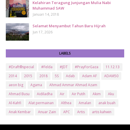
Kelahiran Teragung Junjungan Mulia Nabi
Muhammad SAW
Januari 14, 2018
Selamat Menyambut Tahun Baru Hijrah
Jun 17, 2026
LABELS
#Draft®special
#Felda
#JDT
#PrayForGaza
11.12.13
2014
2015
2018
5S
Adab
Adam AF
ADAM50
aeon big
Agama
Ahmad Ammar Ahmad Azam
Ahmad Busu
Aidiladha
Air
Air Putih
Akim
Aku
Al-Kahfi
Alat permainan
Althea
Amalan
anak buah
Anak Kembar
Anuar Zain
APC
Artis
artis kahwin
Artis kita
Astro
Aurat
ayam brand
Ayam Goreng
ayat al-quran
Baby
Bajet
Banglo Milik Bomoh
Banjir